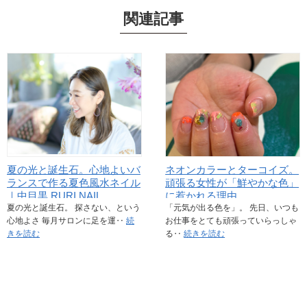
関連記事
夏の光と誕生石。心地よいバ
ネオンカラーとターコイズ。
ランスで作る夏色風水ネイル
頑張る女性が「鮮やかな色」
｜中目黒 RURI NAIL
に惹かれる理由
夏の光と誕生石。 探さない、という
「元気が出る色を」。 先日、いつも
心地よさ 毎月サロンに足を運‥
続
お仕事をとても頑張っていらっしゃ
きを読む
る‥
続きを読む