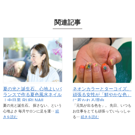
関連記事
夏の光と誕生石。心地よいバ
ネオンカラーとターコイズ。
ランスで作る夏色風水ネイル
頑張る女性が「鮮やかな色」
｜中目黒 RURI NAIL
に惹かれる理由
夏の光と誕生石。 探さない、という
「元気が出る色を」。 先日、いつも
心地よさ 毎月サロンに足を運‥
続
お仕事をとても頑張っていらっしゃ
きを読む
る‥
続きを読む