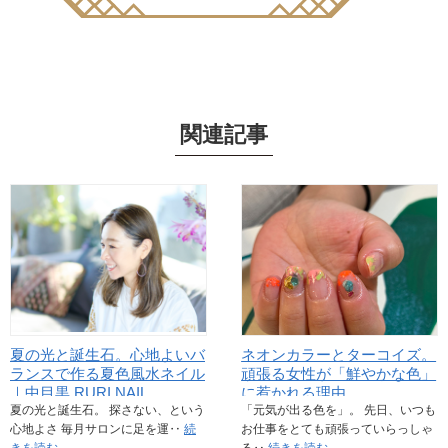
関連記事
夏の光と誕生石。心地よいバ
ネオンカラーとターコイズ。
ランスで作る夏色風水ネイル
頑張る女性が「鮮やかな色」
｜中目黒 RURI NAIL
に惹かれる理由
夏の光と誕生石。 探さない、という
「元気が出る色を」。 先日、いつも
心地よさ 毎月サロンに足を運‥
続
お仕事をとても頑張っていらっしゃ